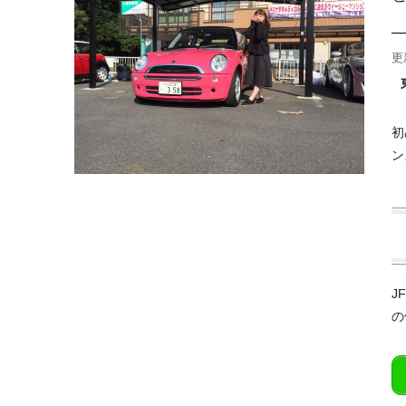
更
初
ン
J
の