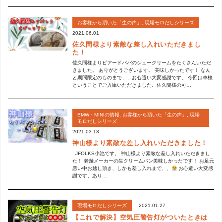
お客様から頂いた「生の声」
,
現場モロだしシリーズ
2021.06.01
佐久間様より素敵な差し入れいただきまし
た！
佐久間様よりビアードパパのシュークリームをたくさんいただ
きました。 ありがとうございます。 美味しかったです！ なん
と期間限定のものまで、、お心遣い大変感謝です。 今回は車検
ということでご入庫いただきました。佐久間様の可…
BMW・MINIの情報
,
お客様から頂いた「生の声」
,
現場
モロだしシリーズ
2021.03.13
神山様より素敵な差し入れいただきました！
JFOLKS小池です。 神山様より素敵な差し入れいただきまし
た！ 老舗メーカーの生クリームパン美味しかったです！ お足元
悪い中お越し頂き、しかも差し入れまで、、
お心遣い大変感
謝です、あり…
2021.01.27
現場モロだしシリーズ
【これで解決】空気圧警告灯がついたときは