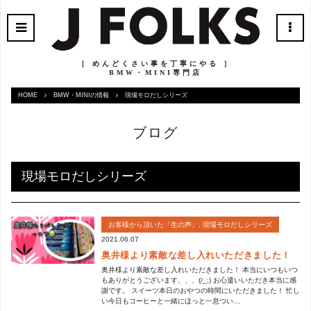
［ めんどくさい事を丁寧にやる ］
BMW・MINI専門店
HOME
BMW・MINIの情報
現場モロだしシリーズ
ブログ
現場モロだしシリーズ
お客様から頂いた「生の声」
,
現場モロだしシリーズ
2021.06.07
奥井様より素敵な差し入れいただきました！
奥井様より素敵な差し入れいただきました！ 本当にいつもいつ
もありがとうございます、、、(/_;) お心遣いいただき本当に感
謝です。 スイーツ本日のおやつの時間にいただきました！ 忙し
い今日もコーヒーと一緒にほっと一息つい…