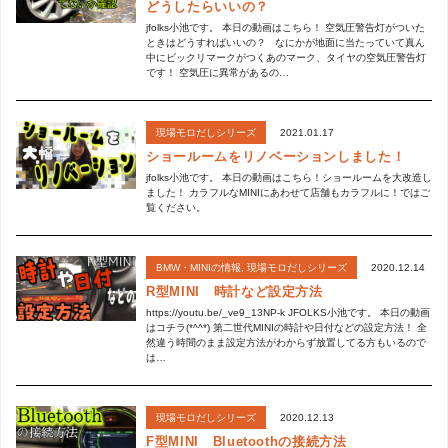
どうしたらいいの？
jfolks小池です。 本日の動画はこちら！ 空気圧警告灯がついた
ときはどうすればいいの？ なにかが地面に当たっていて真ん
中にビックリマークがつくあのマーク、タイヤの空気圧警告灯
です！ 空気圧に異常があるの…
2021.01.17
現場モロだしシリーズ
ショールームをリノベーションしました！
jfolks小池です。 本日の動画はこちら！ショールームを大改造し
ました！ カラフルなMINIにあわせて店舗もカラフルに！ではご
覧ください。
2020.12.14
BMW・MINIの情報
,
現場モロだしシリーズ
R型MINI 時計など設定方法
https://youtu.be/_ve9_13NP-k JFOLKS小池です。 本日の動画
はコチラ(*^^*) 第二世代MINIの時計や日付などの設定方法！ 全
然違う時間のまま設定方法がわからず放置してる方もいるので
は…
2020.12.13
現場モロだしシリーズ
F型MINI Bluetoothの接続方法