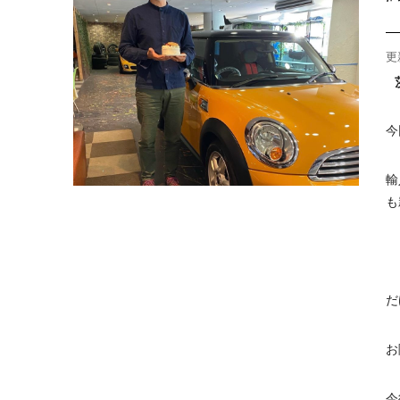
更
今
輸
も
だ
お
今