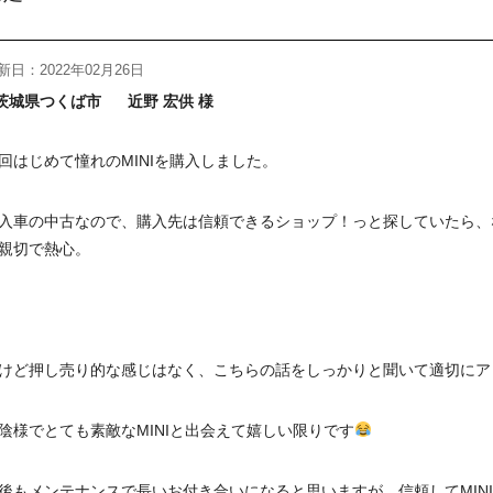
新日：2022年02月26日
茨城県つくば市
近野 宏供 様
回はじめて憧れのMINIを購入しました。
入車の中古なので、購入先は信頼できるショップ！っと探していたら、
親切で熱心。
けど押し売り的な感じはなく、こちらの話をしっかりと聞いて適切にア
陰様でとても素敵なMINIと出会えて嬉しい限りです
後もメンテナンスで長いお付き合いになると思いますが、信頼してMIN