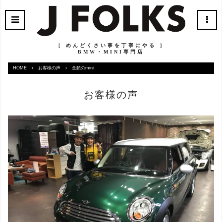
［ めんどくさい事を丁寧にやる ］
BMW・MINI専門店
HOME
お客様の声
念願のmini
お客様の声