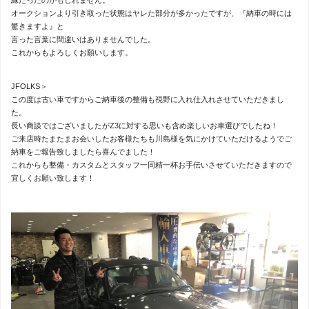
縁だったのかもしれません。
オークションより引き取った状態はヤレた部分が多かったですが、『納車の時には
驚きますよ』と
言った言葉に間違いはありませんでした。
これからもよろしくお願いします。
JFOLKS＞
この度は古い車ですからご納車後の整備も視野に入れ仕入れさせていただきまし
た。
長い商談ではございましたがZ3に対する思いも含め楽しいお車選びでしたね！
ご来店時たまたまお会いしたお客様たちも川島様を気にかけていただけるようでご
納車をご報告致しましたら喜んでました！
これからも整備・カスタムとスタッフ一同精一杯お手伝いさせていただきますので
宜しくお願い致します！