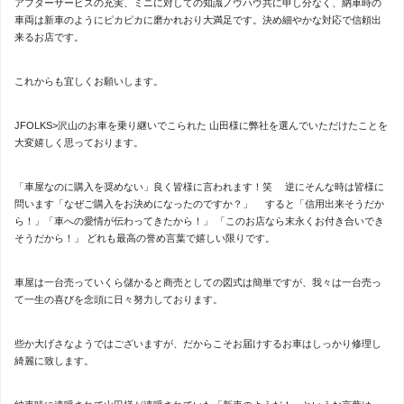
アフターサービスの充実、ミニに対しての知識ノウハウ共に申し分なく、納車時の
車両は新車のようにピカピカに磨かれおり大満足です。決め細やかな対応で信頼出
来るお店です。
これからも宜しくお願いします。
JFOLKS>沢山のお車を乗り継いでこられた 山田様に弊社を選んでいただけたことを
大変嬉しく思っております。
「車屋なのに購入を奨めない」良く皆様に言われます！笑 逆にそんな時は皆様に
問います「なぜご購入をお決めになったのですか？」 すると「信用出来そうだか
ら！」「車への愛情が伝わってきたから！」 「このお店なら末永くお付き合いでき
そうだから！」 どれも最高の誉め言葉で嬉しい限りです。
車屋は一台売っていくら儲かると商売としての図式は簡単ですが、我々は一台売っ
て一生の喜びを念頭に日々努力しております。
些か大げさなようではございますが、だからこそお届けするお車はしっかり修理し
綺麗に致します。