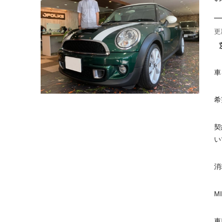
更
車
希
契
い
消
M
車