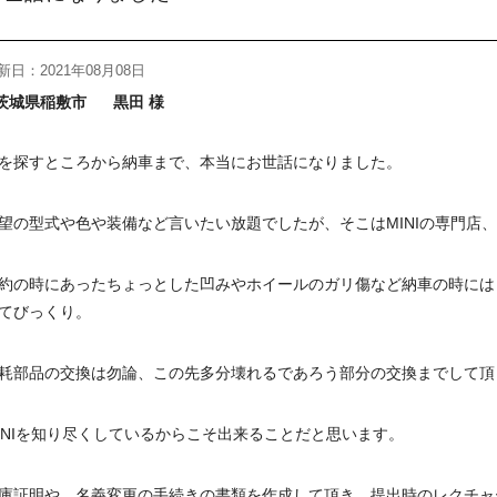
新日：2021年08月08日
茨城県稲敷市
黒田 様
を探すところから納車まで、本当にお世話になりました。
望の型式や色や装備など言いたい放題でしたが、そこはMINIの専門店
約の時にあったちょっとした凹みやホイールのガリ傷など納車の時には
てびっくり。
耗部品の交換は勿論、この先多分壊れるであろう部分の交換までして頂
INIを知り尽くしているからこそ出来ることだと思います。
庫証明や、名義変更の手続きの書類を作成して頂き、提出時のレクチャ