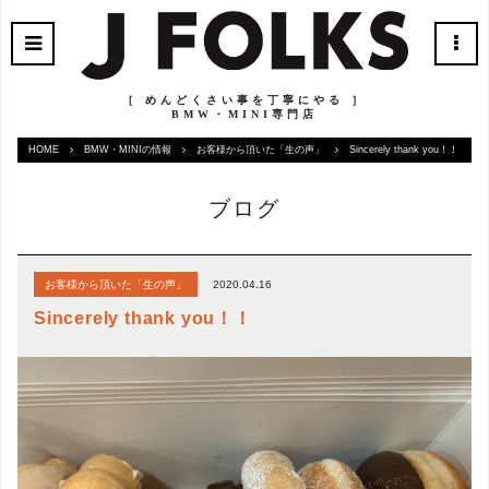
［ めんどくさい事を丁寧にやる ］
BMW・MINI専門店
HOME
BMW・MINIの情報
お客様から頂いた「生の声」
Sincerely thank you！！
ブログ
2020.04.16
お客様から頂いた「生の声」
Sincerely thank you！！