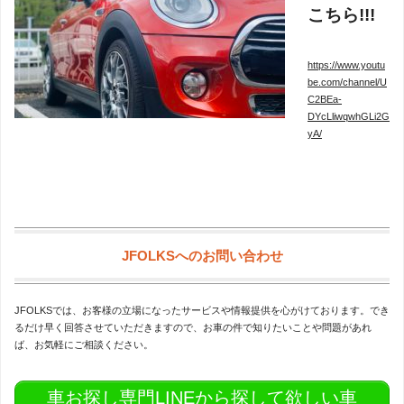
こちら!!!
https://www.youtu
be.com/channel/U
C2BEa-
DYcLliwqwhGLi2G
yA/
JFOLKSへのお問い合わせ
JFOLKSでは、お客様の立場になったサービスや情報提供を心がけております。でき
るだけ早く回答させていただきますので、お車の件で知りたいことや問題があれ
ば、お気軽にご相談ください。
車お探し専門LINEから探して欲しい車