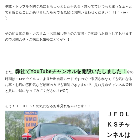
事故・トラブルを防ぐ為にもちょっとした不具合・乗ってていつもと違うなぁ～と
でも感じたことがありましたら何でも気軽にお問い合わせください！！(｀・ω・
´)ゞ
その他日常点検・カスタム・お車探し等々のご質問・ご相談もお待ちしております
のでお問合せ・ご来店お気軽にどうぞ～！！
弊社でYouTubeチャンネルを開設いたしました！
また、
今の
時期はコロナウイルスにより外出自粛ムードですのでご来店されなくても気になる
お車・お店の雰囲気など動画の方でも確認できますので、是非是非チャンネル登録
と共にご覧になってみてください！(^O^)
そう！ＪＦＯＬＫＳの気になるお車見れちゃいます！！
ＪＦＯＬ
ＫＳチャ
ンネルは