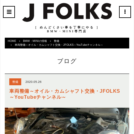
［ めんどくさい事を丁寧にやる ］
BMW・MINI専門店
HOME
BMW・MINIの情報
整備
車両整備～オイル・カムシャフト交換・JFOLKS～YouTubeチャンネル～
ブログ
2020.05.26
整備
車両整備～オイル・カムシャフト交換・JFOLKS
～YouTubeチャンネル～