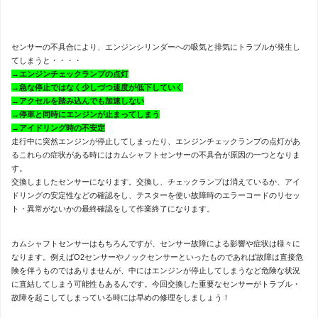
センサーの不具合により、エンジンシリンダーへの吸気と排気にトラブルが発生し
てしまうと・・・・
→エンジンチェックランプの点灯
→急な停止ではなく少しづつ速度が低下していく
→アクセルを踏み込んでも加速しない
→停車と同時にエンジンが止まってしまう
→アイドリング時の不安定
走行中に突然エンジンが停止してしまったり、エンジンチェックランプの点灯があ
るこれらの症状がある時にはカムシャフトセンサーの不具合が原因の一つとなりま
す。
交換しましたセンサーになります。交換し、チェックランプは消えているか、アイ
ドリングの安定性などの確認をし、テスターを使い故障時のエラーコードのリセッ
ト・異常がないかの最終確認をして作業終了になります。
カムシャフトセンサーはもちろんですが、センサー故障による影響や症状は様々に
なります。例えばO2センサーやノックセンサーといったものであれば故障は直接危
険を伴うものではありませんが、中にはエンジンが停止してしまうなど危険な状況
に直結してしまう可能性もあるんです。今回交換した重要なセンサーがトラブル・
故障を起こしてしまっている時には早めの修理をしましょう！