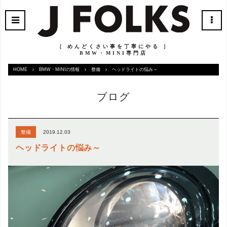
［ めんどくさい事を丁寧にやる ］
BMW・MINI専門店
HOME
BMW・MINIの情報
整備
ヘッドライトの悩み～
ブログ
2019.12.03
整備
ヘッドライトの悩み～