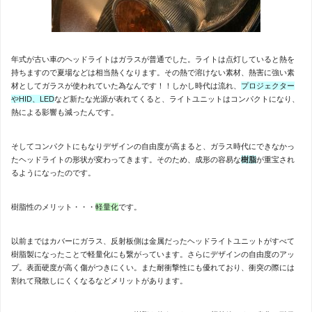
年式が古い車のヘッドライトはガラスが普通でした。ライトは点灯していると熱を
持ちますので夏場などは相当熱くなります。その熱で溶けない素材、熱害に強い素
材としてガラスが使われていた為なんです！！しかし時代は流れ、
プロジェクター
やHID、LED
など新たな光源が表れてくると、ライトユニットはコンパクトになり、
熱による影響も減ったんです。
そしてコンパクトにもなりデザインの自由度が高まると、ガラス時代にできなかっ
たヘッドライトの形状が変わってきます。そのため、成形の容易な
樹脂
が重宝され
るようになったのです。
樹脂性のメリット・・・
軽量化
です。
以前まではカバーにガラス、反射板側は金属だったヘッドライトユニットがすべて
樹脂製になったことで軽量化にも繋がっています。さらにデザインの自由度のアッ
プ。表面硬度が高く傷がつきにくい。また耐衝撃性にも優れており、衝突の際には
割れて飛散しにくくなるなどメリットがあります。