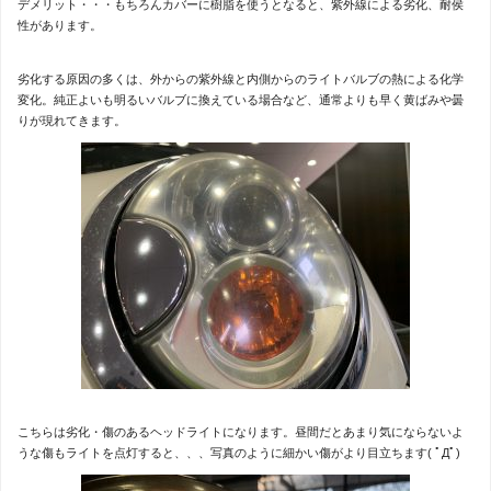
デメリット・・・もちろんカバーに樹脂を使うとなると、紫外線による劣化、耐侯
性があります。
劣化する原因の多くは、外からの紫外線と内側からのライトバルブの熱による化学
変化。純正よいも明るいバルブに換えている場合など、通常よりも早く黄ばみや曇
りが現れてきます。
こちらは劣化・傷のあるヘッドライトになります。昼間だとあまり気にならないよ
うな傷もライトを点灯すると、、、写真のように細かい傷がより目立ちます( ﾟДﾟ)