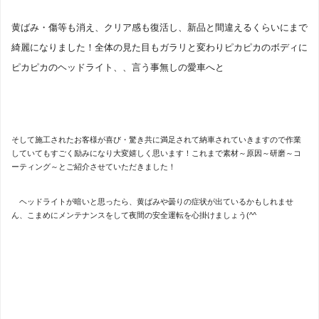
黄ばみ・傷等も消え、
クリア
感も復活し、新品と間違えるくらいにまで
綺麗になりました！全体の見た目もガラリと変わりピカピカのボディに
ピカピカのヘッドライト、、言う
事無しの愛車へと
そして施工されたお客様が喜び・驚き共に満足されて納車されていきますので作業
していてもすごく励みになり大変嬉しく思います！これまで素材～原因～研磨～コ
ーティング～とご紹介させていただきました！
ヘッドライトが暗いと思ったら、黄ばみや曇りの症状が出ているかもしれませ
ん、こまめにメンテナンスをして夜間の安全運転を心掛けましょう(^^ゞ