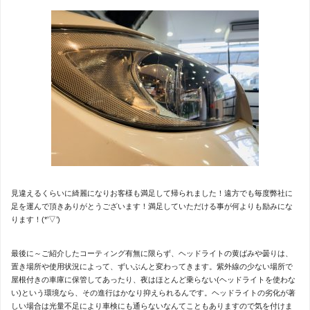
見違えるくらいに綺麗になりお客様も満足して帰られました！遠方でも毎度弊社に
足を運んで頂きありがとうございます！満足していただける事が何よりも励みにな
ります！(*’▽’)
最後に～ご紹介したコーティング有無に限らず、ヘッドライトの黄ばみや曇りは、
置き場所や使用状況によって、ずいぶんと変わってきます。紫外線の少ない場所で
屋根付きの車庫に保管してあったり、夜はほとんど乗らない(ヘッドライトを使わな
い)という環境なら、その進行はかなり抑えられるんです。ヘッドライトの劣化が著
しい場合は光量不足により車検にも通らないなんてこともありますので気を付けま