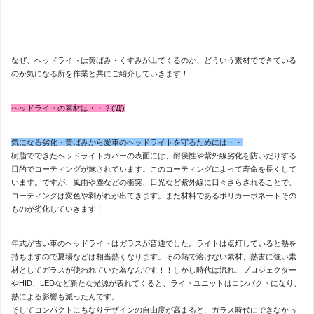
なぜ、ヘッドライトは黄ばみ・くすみが出てくるのか、どういう素材でできている
のか気になる所を作業と共にご紹介していきます！
ヘッドライトの素材は・・？(‘Д’)
気になる劣化・黄ばみから愛車のヘッドライトを守るためには・・
樹脂でできたヘッドライトカバーの表面には、耐侯性や紫外線劣化を防いだりする
目的でコーティングが施されています。このコーティングによって寿命を長くして
います。ですが、風雨や塵などの衝突、日光など紫外線に日々さらされることで、
コーティングは変色や剥がれが出てきます。また材料であるポリカーボネートその
ものが劣化していきます！
年式が古い車のヘッドライトはガラスが普通でした。ライトは点灯していると熱を
持ちますので夏場などは相当熱くなります。その熱で溶けない素材、熱害に強い素
材としてガラスが使われていた為なんです！！しかし時代は流れ、プロジェクター
やHID、LEDなど新たな光源が表れてくると、ライトユニットはコンパクトになり、
熱による影響も減ったんです。
そしてコンパクトにもなりデザインの自由度が高まると、ガラス時代にできなかっ