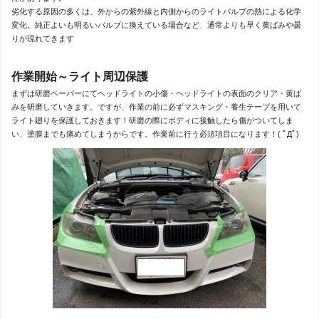
劣化する原因の多くは、外からの紫外線と内側からのライトバルブの熱による化学
変化。純正よいも明るいバルブに換えている場合など、通常よりも早く黄ばみや曇
りが現れてきます
作業開始～ライト周辺保護
まずは研磨ペーパーにてヘッドライトの小傷・ヘッドライトの表面のクリア・黄ば
みを研磨していきます。ですが、作業の前に必ずマスキング・養生テープを用いて
ライト廻りを保護しておきます！研磨の際にボディに接触したら傷がついてしま
い、塗膜までも痛めてしまうからです。作業前に行う必須項目になります！( ﾟДﾟ)