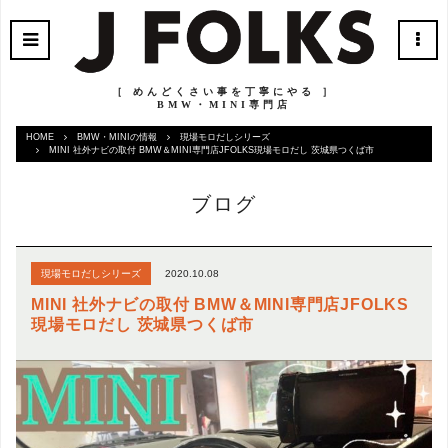
［ めんどくさい事を丁寧にやる ］
BMW・MINI専門店
HOME
BMW・MINIの情報
現場モロだしシリーズ
MINI 社外ナビの取付 BMW＆MINI専門店JFOLKS現場モロだし 茨城県つくば市
ブログ
2020.10.08
現場モロだしシリーズ
MINI 社外ナビの取付 BMW＆MINI専門店JFOLKS
現場モロだし 茨城県つくば市