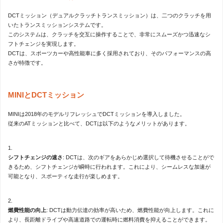
DCTミッション（デュアルクラッチトランスミッション）は、二つのクラッチを用
いたトランスミッションシステムです。
このシステムは、クラッチを交互に操作することで、非常にスムーズかつ迅速なシ
フトチェンジを実現します。
DCTは、スポーツカーや高性能車に多く採用されており、そのパフォーマンスの高
さが特徴です。
MINIとDCTミッション
MINIは2018年のモデルリフレッシュでDCTミッションを導入しました。
従来のATミッションと比べて、DCTは以下のようなメリットがあります。
シフトチェンジの速さ
: DCTは、次のギアをあらかじめ選択して待機させることがで
きるため、シフトチェンジが瞬時に行われます。これにより、シームレスな加速が
可能となり、スポーティな走行が楽しめます。
燃費性能の向上
: DCTは動力伝達の効率が高いため、燃費性能が向上します。これに
より、長距離ドライブや高速道路での運転時に燃料消費を抑えることができます。