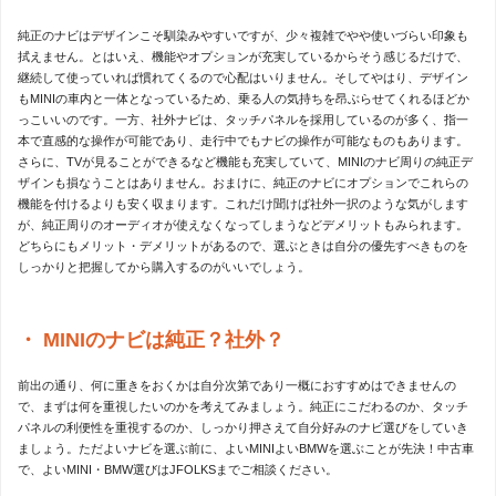
純正のナビはデザインこそ馴染みやすいですが、少々複雑でやや使いづらい印象も
拭えません。とはいえ、機能やオプションが充実しているからそう感じるだけで、
継続して使っていれば慣れてくるので心配はいりません。そしてやはり、デザイン
もMINIの車内と一体となっているため、乗る人の気持ちを昂ぶらせてくれるほどか
っこいいのです。一方、社外ナビは、タッチパネルを採用しているのが多く、指一
本で直感的な操作が可能であり、走行中でもナビの操作が可能なものもあります。
さらに、TVが見ることができるなど機能も充実していて、MINIのナビ周りの純正デ
ザインも損なうことはありません。おまけに、純正のナビにオプションでこれらの
機能を付けるよりも安く収まります。これだけ聞けば社外一択のような気がします
が、純正周りのオーディオが使えなくなってしまうなどデメリットもみられます。
どちらにもメリット・デメリットがあるので、選ぶときは自分の優先すべきものを
しっかりと把握してから購入するのがいいでしょう。
MINIのナビは純正？社外？
前出の通り、何に重きをおくかは自分次第であり一概におすすめはできませんの
で、まずは何を重視したいのかを考えてみましょう。純正にこだわるのか、タッチ
パネルの利便性を重視するのか、しっかり押さえて自分好みのナビ選びをしていき
ましょう。ただよいナビを選ぶ前に、よいMINIよいBMWを選ぶことが先決！中古車
で、よいMINI・BMW選びはJFOLKSまでご相談ください。