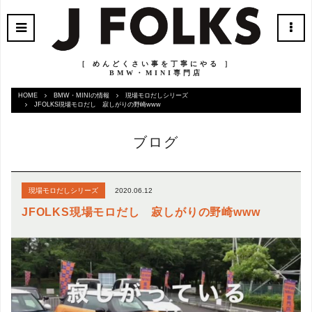
［ めんどくさい事を丁寧にやる ］
BMW・MINI専門店
HOME
BMW・MINIの情報
現場モロだしシリーズ
JFOLKS現場モロだし 寂しがりの野崎www
ブログ
2020.06.12
現場モロだしシリーズ
JFOLKS現場モロだし 寂しがりの野崎www