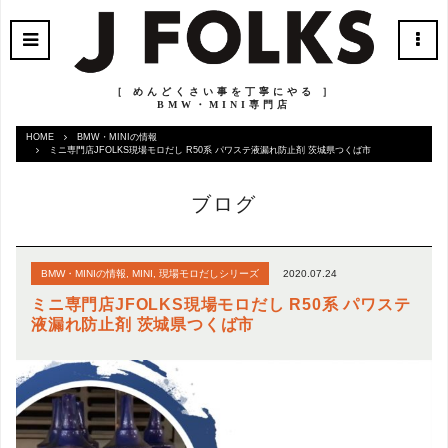
［ めんどくさい事を丁寧にやる ］
BMW・MINI専門店
HOME
BMW・MINIの情報
ミニ専門店JFOLKS現場モロだし R50系 パワステ液漏れ防止剤 茨城県つくば市
ブログ
2020.07.24
BMW・MINIの情報
,
MINI
,
現場モロだしシリーズ
ミニ専門店JFOLKS現場モロだし R50系 パワステ
液漏れ防止剤 茨城県つくば市