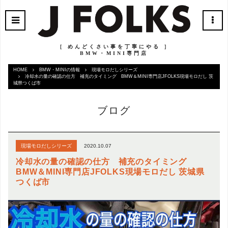
［ めんどくさい事を丁寧にやる ］
BMW・MINI専門店
HOME
BMW・MINIの情報
現場モロだしシリーズ
冷却水の量の確認の仕方 補充のタイミング BMW＆MINI専門店JFOLKS現場モロだし 茨
城県つくば市
ブログ
2020.10.07
現場モロだしシリーズ
冷却水の量の確認の仕方 補充のタイミング
BMW＆MINI専門店JFOLKS現場モロだし 茨城県
つくば市