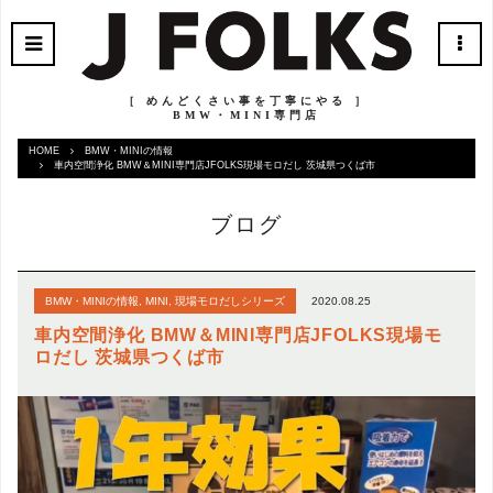
［ めんどくさい事を丁寧にやる ］
BMW・MINI専門店
HOME
BMW・MINIの情報
車内空間浄化 BMW＆MINI専門店JFOLKS現場モロだし 茨城県つくば市
ブログ
2020.08.25
BMW・MINIの情報
,
MINI
,
現場モロだしシリーズ
車内空間浄化 BMW＆MINI専門店JFOLKS現場モ
ロだし 茨城県つくば市