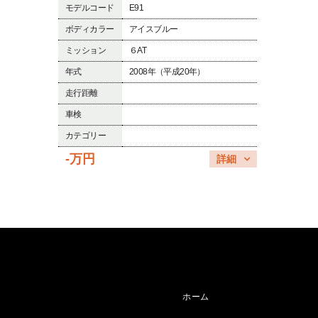
モデルコード
E91
ボディカラー
アイスブルー
ミッション
６AT
年式
2008年（平成20年）
走行距離
車検
カテゴリー
-万円
詳細
ホーム