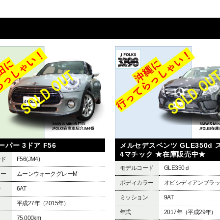
クーパー 3ドア F56
メルセデスベンツ GLE350d
4マチック ★在庫販売中★
ード
F56(JM4)
モデルコード
GLE350ｄ
ラー
ムーンウォークグレーM
ボディカラー
オビシディアンブラ
ン
6AT
ミッション
9AT
平成27年（2015年）
年式
2017年（平成29年）
75,000km