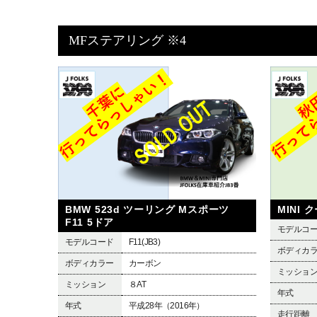
MFステアリング ※4
BMW 523d ツーリング Mスポーツ
MINI 
F11 5ドア
モデルコ
モデルコード
F11(JB3)
ボディカ
ボディカラー
カーボン
ミッショ
ミッション
８AT
年式
年式
平成28年（2016年）
走行距離