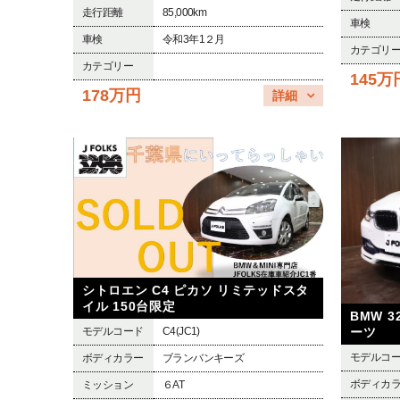
走行距離
85,000km
車検
車検
令和3年1２月
カテゴリ
カテゴリー
145万
178万円
詳細
シトロエン C4 ピカソ リミテッドスタ
イル 150台限定
BMW 
モデルコード
C4(JC1)
ーツ
モデルコ
ボディカラー
ブランバンキーズ
ボディカ
ミッション
６AT