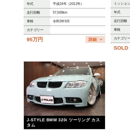
ミッショ
年式
平成24年（2012年）
年式
走行距離
57,000km
走行距離
車検
令和3年9月
車検
カテゴリー
カテゴリ
95万円
詳細
SOLD
J-STYLE BMW 320i ツーリング カス
タム