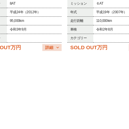
ン
8AT
ミッション
６AT
平成24年（2012年）
年式
平成19年（2007年）
95,000km
走行距離
110,000km
令和3年9月
車検
令和2年8月
ー
カテゴリー
 OUT万円
SOLD OUT万円
詳細