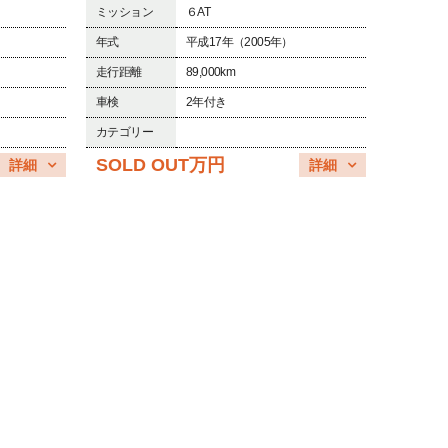
ミッション
６AT
年式
平成17年（2005年）
走行距離
89,000km
車検
2年付き
カテゴリー
SOLD OUT万円
詳細
詳細