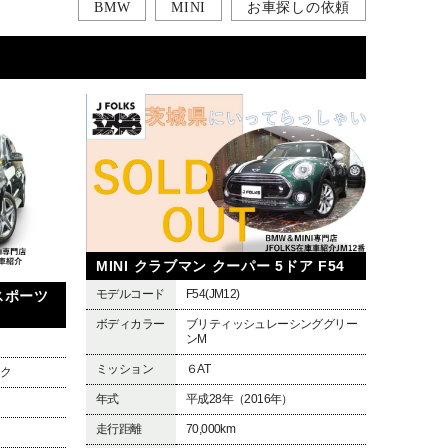
BMW
MINI
お車探しの依頼
MINI クラブマン クーパー 5ドア F54
モデルコード
F54(JM12)
 スポーツ
ボディカラー
ブリティッシュレーシンググリー
ンM
ミッション
６AT
ック
年式
平成28年（2016年）
走行距離
70,000km