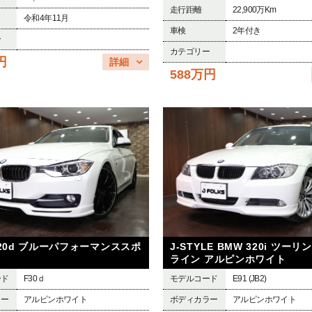
走行距離
22,900万Km
令和4年11月
車検
2年付き
ー
カテゴリー
円
詳細
588万円
320d ブルーパフォーマンススポ
J-STYLE BMW 320i ツーリ
ライン アルピンホワイト
ード
F30ｄ
モデルコード
E91 (JB2)
ラー
アルピンホワイト
ボディカラー
アルピンホワイト