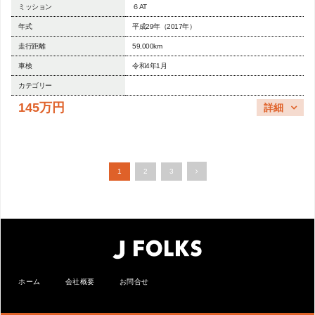
ミッション
６AT
年式
平成29年（2017年）
走行距離
59,000km
車検
令和4年1月
カテゴリー
145万円
詳細
1
2
3
ホーム
会社概要
お問合せ