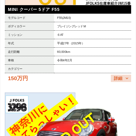
MINI クーパー 5ドア F55
モデルコード
F55(JM10)
ボディカラー
ブレイジングレッドＭ
ミッション
６AT
年式
平成27年（2015年）
走行距離
60,000km
車検
令和4年2月
カテゴリー
150万円
詳細