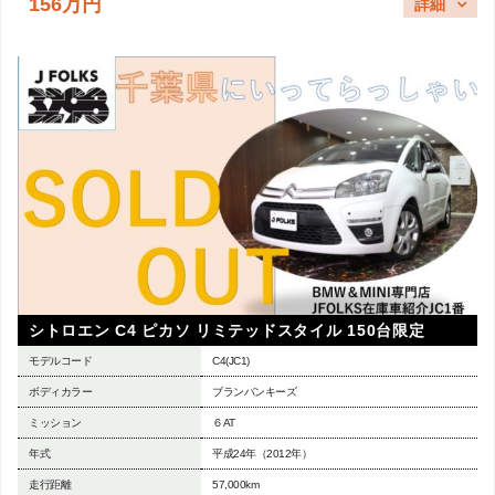
156万円
詳細
シトロエン C4 ピカソ リミテッドスタイル 150台限定
モデルコード
C4(JC1)
ボディカラー
ブランバンキーズ
ミッション
６AT
年式
平成24年（2012年）
走行距離
57,000km