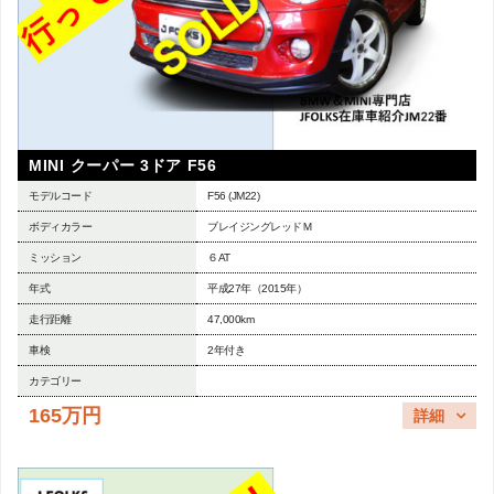
MINI クーパー 3ドア F56
モデルコード
F56 (JM22)
ボディカラー
ブレイジングレッドＭ
ミッション
６AT
年式
平成27年（2015年）
走行距離
47,000km
車検
2年付き
カテゴリー
165万円
詳細