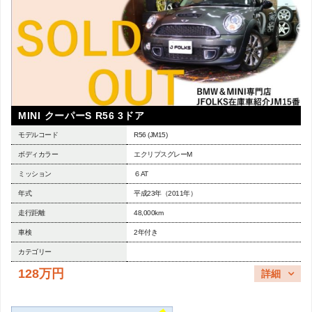
MINI クーパーS R56 3ドア
モデルコード
R56 (JM15)
ボディカラー
エクリプスグレーM
ミッション
６AT
年式
平成23年（2011年）
走行距離
48,000km
車検
2年付き
カテゴリー
128万円
詳細