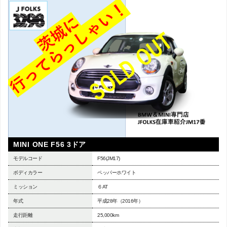
MINI ONE F56 3ドア
モデルコード
F56(JM17)
ボディカラー
ペッパーホワイト
ミッション
６AT
年式
平成28年（2016年）
走行距離
25,000km