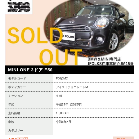
MINI ONE 3ドア F56
モデルコード
F56(JM5)
ボディカラー
アイスドチョコレートM
ミッション
６AT
年式
平成27年（2015年）
走行距離
13,000km
車検
令和4年7月
カテゴリー