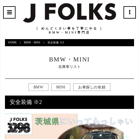
［ めんどくさい事を丁寧にやる ］
BMW・MINI専門店
HOME
BMW・MINI
安全装備 ※2
BMW・MINI
在庫車リスト
BMW
MINI
お車探しの依頼
安全装備 ※2