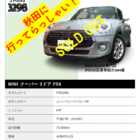
MINI クーパー 3ドア F56
モデルコード
F56(JM4)
ボディカラー
ムーンウォークグレーM
ミッション
6AT
年式
平成27年（2015年）
走行距離
75,000km
車検
令和4年11月