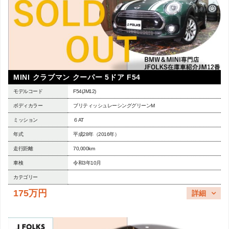
MINI クラブマン クーパー 5ドア F54
モデルコード
F54(JM12)
ボディカラー
ブリティッシュレーシンググリーンM
ミッション
６AT
年式
平成28年（2016年）
走行距離
70,000km
車検
令和3年10月
カテゴリー
175万円
詳細