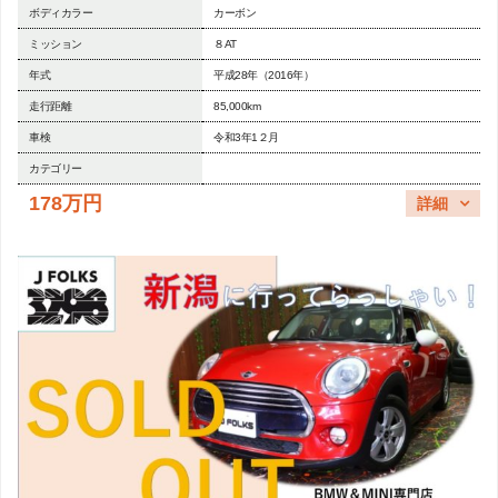
ボディカラー
カーボン
ミッション
８AT
年式
平成28年（2016年）
走行距離
85,000km
車検
令和3年1２月
カテゴリー
178万円
詳細