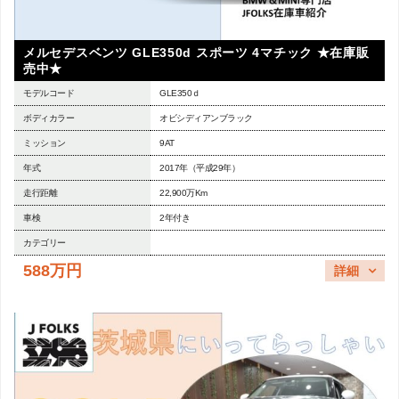
メルセデスベンツ GLE350d スポーツ 4マチック ★在庫販
売中★
モデルコード
GLE350ｄ
ボディカラー
オビシディアンブラック
ミッション
9AT
年式
2017年（平成29年）
走行距離
22,900万Km
車検
2年付き
カテゴリー
588万円
詳細