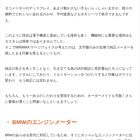
タコメーターのディスプレイ、あまり動かさない方もいらっしゃいますが、残りの
燃料でどれくらい走れるのかや、平均速度などもボタン一つで表示できるんです
よ。
このように現在は電子機器と直結している場所も多く、機能的にも重要な場所ゆえ
カスタムは簡単ではありませんでした。
そこでMINIMAX ゲージフェイスが考えたのは、文字盤のみの交換で純正メーターを
残したまま印象を変えるというもの。
純正の良さを失くすことなく、引き立てる為の試行錯誤と意匠重ねたモノになって
います。メタルにしてみたり、イルミネーションをつけたりすると印象はガラリと
変わり、もう純正には戻れません。
もちろん、もう一歩上のこだわりを実現するための、オーダーメイドも可能！さら
に愛着が湧くこと間違いなしといえるでしょう。
BMWのエンジンメーター
MINIのあらゆる世代に対応しているため、すぐにオシャレなエンジンメーターに仕