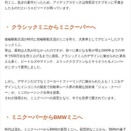
代ミニ。急ぎの案件だったため、アイディアスケッチは喫茶店でナプキンに手書き
したものだというエピソードが残っています。
クラシックミニからミニクーパーへ
後輪駆動主流の時代に前輪駆動主流のミニを作り、大衆車としてデビューしたクラ
シックミニ。
実は、最初は人気が出なかったのですが、徐々に虜となる客が増え2000年までの40
年で530万台を売り上げるまでに成長。クラシックミニのデザインに魅せられた著名
人も多く、ビートルズやマドンナ、エリッククラプトンなどそうそうたるメンバー
がこぞって愛用しました。
しかし、デザインだけでなくゴーカートフィーリングに魅せられた人も！ミニをデ
ザインしたイシゴニスの親友で自動車レース界の有能な技術者「ジョン・クーパ
ー」が、ミニのレーシング企画を提案。
それが採用され、ミニクーパーの原型となり、今でも世界で愛されています。
ミニクーパーからBMWミニへ
時代は流れ、ミニクーパーからBMWの新型ミニへ。経営的なことから、BMWの傘下