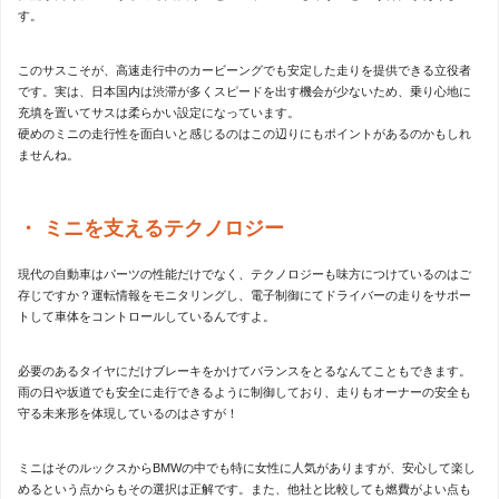
す。
このサスこそが、高速走行中のカービーングでも安定した走りを提供できる立役者
です。実は、日本国内は渋滞が多くスピードを出す機会が少ないため、乗り心地に
充填を置いてサスは柔らかい設定になっています。
硬めのミニの走行性を面白いと感じるのはこの辺りにもポイントがあるのかもしれ
ませんね。
ミニを支えるテクノロジー
現代の自動車はパーツの性能だけでなく、テクノロジーも味方につけているのはご
存じですか？運転情報をモニタリングし、電子制御にてドライバーの走りをサポー
トして車体をコントロールしているんですよ。
必要のあるタイヤにだけブレーキをかけてバランスをとるなんてこともできます。
雨の日や坂道でも安全に走行できるように制御しており、走りもオーナーの安全も
守る未来形を体現しているのはさすが！
ミニはそのルックスからBMWの中でも特に女性に人気がありますが、安心して楽し
めるという点からもその選択は正解です。また、他社と比較しても燃費がよい点も