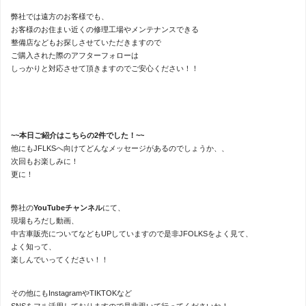
弊社では遠方のお客様でも、
お客様のお住まい近くの修理工場やメンテナンスできる
整備店などもお探しさせていただきますので
ご購入された際のアフターフォローは
しっかりと対応させて頂きますのでご安心ください！！
~~本日ご紹介はこちらの2件でした！~~
他にもJFLKSへ向けてどんなメッセージがあるのでしょうか、、
次回もお楽しみに！
更に！
弊社の
YouTubeチャンネル
にて、
現場もろだし動画、
中古車販売についてなどもUPしていますので是非JFOLKSをよく見て、
よく知って、
楽しんでいってください！！
その他にもInstagramやTIKTOKなど