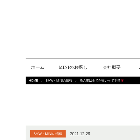
ホーム
MINIのお探し
会社概要
HOME
BMW・MINIの情報
輸入車は全てが高いって本当
2021.12.26
BMW・MINIの情報