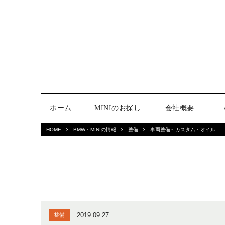
ホーム
MINIのお探し
会社概要
HOME
BMW・MINIの情報
整備
車両整備～カスタム・オイル
2019.09.27
整備