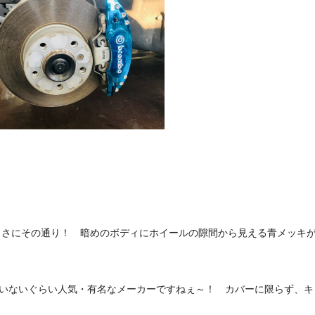
) まさにその通り！ 暗めのボディにホイールの隙間から見える青メッキ
いないぐらい人気・有名なメーカーですねぇ～！ カバーに限らず、キ