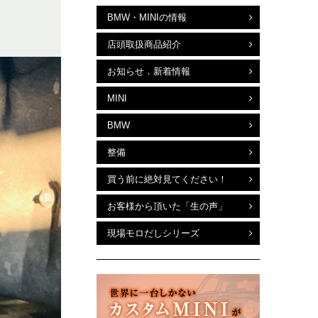
BMW・MINIの情報
店頭取扱商品紹介
お知らせ．新着情報
MINI
BMW
整備
買う前に絶対見てください！
お客様から頂いた「生の声」
現場モロだしシリーズ