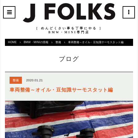
［ めんどくさい事を丁寧にやる ］
BMW・MINI専門店
HOME
BMW・MINIの情報
整備
車両整備～オイル・豆知識サーモスタット編
ブログ
2020.01.21
整備
車両整備～オイル・豆知識サーモスタット編