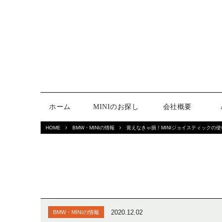
ホーム
MINIのお探し
会社概要
HOME
BMW・MINIの情報
覚えなきゃ損！MINIジョイスティックの使
2020.12.02
BMW・MINIの情報