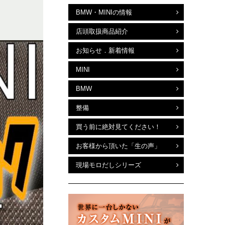
BMW・MINIの情報
店頭取扱商品紹介
お知らせ．新着情報
MINI
BMW
整備
買う前に絶対見てください！
お客様から頂いた「生の声」
現場モロだしシリーズ