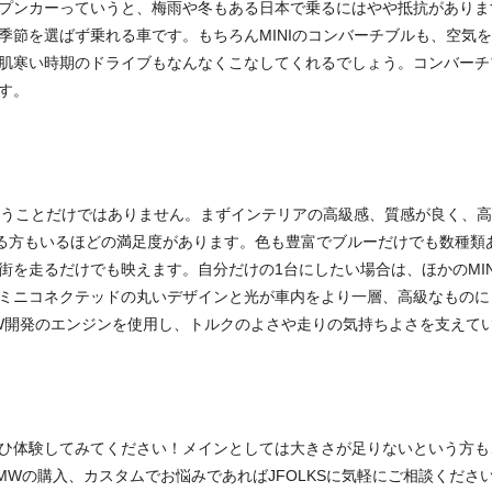
プンカーっていうと、梅雨や冬もある日本で乗るにはやや抵抗がありま
季節を選ばず乗れる車です。もちろんMINIのコンバーチブルも、空気
肌寒い時期のドライブもなんなくこなしてくれるでしょう。コンバーチ
す。
ということだけではありません。まずインテリアの高級感、質感が良く、
する方もいるほどの満足度があります。色も豊富でブルーだけでも数種類
を走るだけでも映えます。自分だけの1台にしたい場合は、ほかのMIN
ミニコネクテッドの丸いデザインと光が車内をより一層、高級なものに
W開発のエンジンを使用し、トルクのよさや走りの気持ちよさを支えて
ひ体験してみてください！メインとしては大きさが足りないという方も
MWの購入、カスタムでお悩みであればJFOLKSに気軽にご相談くださ