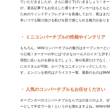
ていただきましたが、さらに掘り下げいきましょう！オー
が、過去記事でもお伝えした通りオープンカーはもともと
ためのウィンドディフレクターを装備しており、夜はまだ
冬いつでも駆け抜ける歓びを肌で感じられる魅力がありま
ミニコンバーチブルの性能やインテリア
もちろん、MINIコンバーチブルの魅力はオープンカー
り心地！オーナーの中には”小さなロールスロイス”と評
理想に近いものを探せるでしょう。海や高原だけでなく、街
にカスタムが可能。ルーフをユニオンジャックにしたり、
す。エンジンも初代はクライスラー製、最新のものはBM
人気のコンバーチブルもお任せください
オープンカーのコンバーチブルならではの走りのよさ、ぜ
ーとして中古で一台！というのも憧れますよね。MINIやB