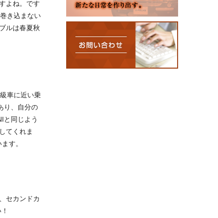
すよね。です
を巻き込まない
ブルは春夏秋
高級車に近い乗
あり、自分の
Iと同じよう
してくれま
います。
、セカンドカ
い！