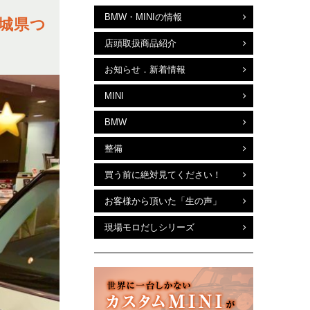
BMW・MINIの情報
茨城県つ
店頭取扱商品紹介
お知らせ．新着情報
MINI
BMW
整備
買う前に絶対見てください！
お客様から頂いた「生の声」
現場モロだしシリーズ