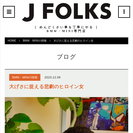
［ めんどくさい事を丁寧にやる ］
BMW・MINI専門店
HOME
BMW・MINIの情報
大げさに捉える悲劇のヒロイン女
ブログ
2023.12.09
BMW・MINIの情報
大げさに捉える悲劇のヒロイン女