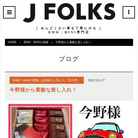
［ めんどくさい事を丁寧にやる ］
BMW・MINI専門店
HOME
BMW・MINIの情報
今野様から素敵な差し入れ！
ブログ
2022.01.27
BMW・MINIの情報
,
お客様から頂いた「生の声」
今野様から素敵な差し入れ！