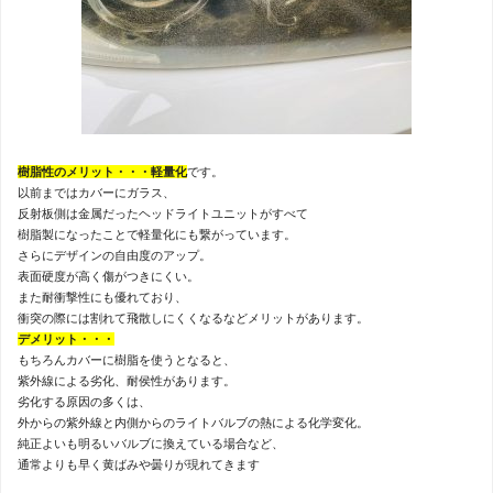
樹脂性のメリット・・・軽量化
です。
以前まではカバーにガラス、
反射板側は金属だったヘッドライトユニットがすべて
樹脂製になったことで軽量化にも繋がっています。
さらにデザインの自由度のアップ。
表面硬度が高く傷がつきにくい。
また耐衝撃性にも優れており、
衝突の際には割れて飛散しにくくなるなどメリットがあります。
デメリット・・・
もちろんカバーに樹脂を使うとなると、
紫外線による劣化、耐侯性があります。
劣化する原因の多くは、
外からの紫外線と内側からのライトバルブの熱による化学変化。
純正よいも明るいバルブに換えている場合など、
通常よりも早く黄ばみや曇りが現れてきます