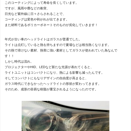
このコーティングによって寿命を長くしています。
ですが、風雨や塵などの衝突、
日光など紫外線に日々さらされることで、
コーティングは変色や剥がれが出てきます。
また材料であるポリカーボネートそのものが劣化していきます！
年式が古い車のヘッドライトはガラスが普通でした。
ライトは点灯していると熱を持ちますので夏場などは相当熱くなります。
その熱で溶けない素材、熱害に強い素材としてガラスが使われていた為なんで
す！！
しかし時代は流れ、
プロジェクターやHID、LEDなど新たな光源が表れてくると、
ライトユニットはコンパクトになり、熱による影響も減ったんです。
そしてコンパクトにもなりデザインの自由度が高まると、
ガラス時代にできなかったヘッドライトの形状が変わってきます。
そのため、成形の容易な樹脂が重宝されるようになったのです。