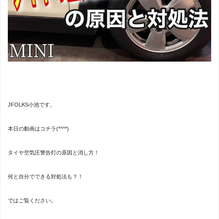
JFOLKS小池です。
本日の動画はコチラ(*^^*)
タイヤ空気圧警告灯の原因と消し方！
何と自分でできる対処法も？！
ではご覧ください。