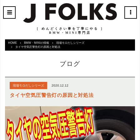
［ めんどくさい事を丁寧にやる ］
BMW・MINI専門店
HOME
BMW・MINIの情報
現場モロだしシリーズ
タイヤ空気圧警告灯の原因と対処法
ブログ
2020.12.12
現場モロだしシリーズ
タイヤ空気圧警告灯の原因と対処法