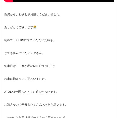
新潟から、わざわざお越しくださいました。
ありがとうございます
初めてJFOLKSに来ていただいた時も、
とても喜んでいたミンクさん。
納車日は、これが私のMINI(´つヮ⊂)!!と
お車に抱きついて下さいました。
JFOLKS一同もとっても嬉しかったです。
ご遠方なので不安もたくさんあったと思います。
しっかりとお車はサポートさせて頂きますので