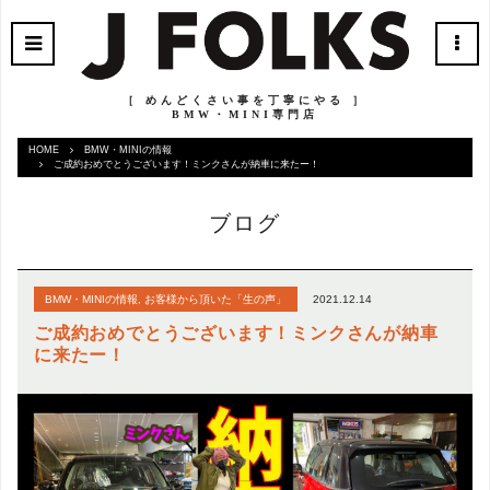
［ めんどくさい事を丁寧にやる ］
BMW・MINI専門店
HOME
BMW・MINIの情報
ご成約おめでとうございます！ミンクさんが納車に来たー！
ブログ
2021.12.14
BMW・MINIの情報
,
お客様から頂いた「生の声」
ご成約おめでとうございます！ミンクさんが納車
に来たー！