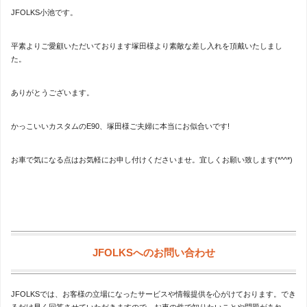
JFOLKS小池です。
平素よりご愛顧いただいております塚田様より素敵な差し入れを頂戴いたしまし
た。
ありがとうございます。
かっこいいカスタムのE90、塚田様ご夫婦に本当にお似合いです!
お車で気になる点はお気軽にお申し付けくださいませ。宜しくお願い致します(*^^*)
JFOLKSへのお問い合わせ
JFOLKSでは、お客様の立場になったサービスや情報提供を心がけております。でき
るだけ早く回答させていただきますので、お車の件で知りたいことや問題があれ