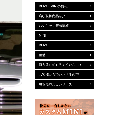
BMW・MINIの情報
店頭取扱商品紹介
お知らせ．新着情報
MINI
BMW
整備
買う前に絶対見てください！
お客様から頂いた「生の声」
現場モロだしシリーズ