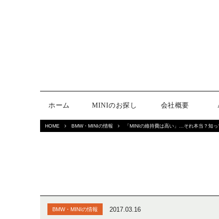
ホーム
MINIのお探し
会社概要
HOME
BMW・MINIの情報
「MINIの維持費は高い」…それ本当？知
2017.03.16
BMW・MINIの情報