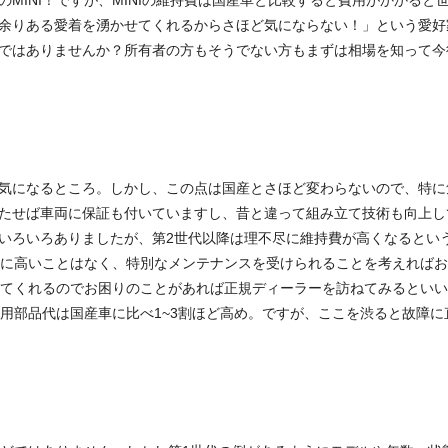
MINI！ですが、MINIの維持費は国産車と比較すると費用がかかると
余りある愛着を湧かせてくれるからさほど気にならない！」という愛好
ではありませんか？所有者の方もそうでない方もまずは相場を知って今
気になるところ。しかし、この点は国産とさほど変わらないので、特に
たせば車両に保証も付いていますし、昔と違って組み立て技術も向上し
いろいろありましたが、第2世代以降は理不尽に維持費が高くなるとい
ぼうに高いことはなく、特別なメンテナンスを受けられることを考えれば
備してくれるのでお困りのことがあれば正規ディーラーを訪ねてみるとい
専用部品代は国産車に比べ1~3割ほど高め。ですが、ここを渋ると故障に