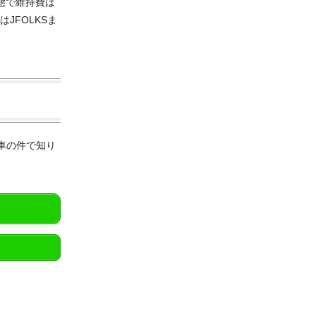
態で維持費は
JFOLKSま
車の件で知り