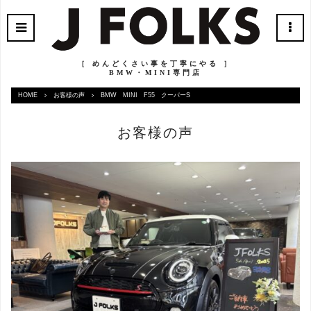
［ めんどくさい事を丁寧にやる ］
BMW・MINI専門店
HOME
お客様の声
BMW MINI F55 クーパーS
お客様の声