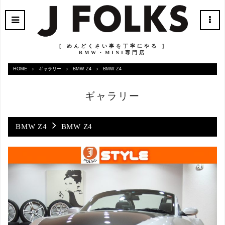
［ めんどくさい事を丁寧にやる ］
BMW・MINI専門店
HOME
ギャラリー
BMW Z4
BMW Z4
ギャラリー
BMW Z4
BMW Z4